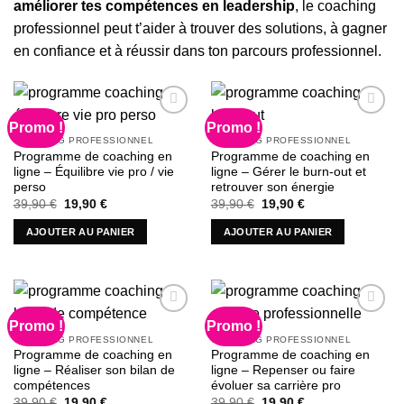
améliorer tes compétences en leadership
, le coaching
professionnel peut t’aider à trouver des solutions, à gagner
en confiance et à réussir dans ton parcours professionnel.
Promo !
Promo !
COACHING PROFESSIONNEL
COACHING PROFESSIONNEL
Ajouter à la liste d’envies
Ajouter à la liste d’envies
Programme de coaching en
Programme de coaching en
ligne – Équilibre vie pro / vie
ligne – Gérer le burn-out et
perso
retrouver son énergie
Le
Le
Le
Le
39,90
€
19,90
€
39,90
€
19,90
€
prix
prix
prix
prix
initial
actuel
initial
actuel
AJOUTER AU PANIER
AJOUTER AU PANIER
était :
est :
était :
est :
39,90 €.
19,90 €.
39,90 €.
19,90 €.
Promo !
Promo !
COACHING PROFESSIONNEL
COACHING PROFESSIONNEL
Ajouter à la liste d’envies
Ajouter à la liste d’envies
Programme de coaching en
Programme de coaching en
ligne – Réaliser son bilan de
ligne – Repenser ou faire
compétences
évoluer sa carrière pro
Le
Le
Le
Le
39,90
€
19,90
€
39,90
€
19,90
€