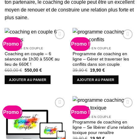
ton partenaire, le coaching de couple peut être un excellent
moyen de renouer et de construire une relation plus forte et
plus saine.
Promo !
Promo !
COACHING EN COUPLE
COACHING EN COUPLE
Ajouter à la liste d’envies
Ajouter à la liste d’envies
Coaching en couple – 6
Programme de coaching en
séances de 1h30 à 550€ au
ligne – Gérer et traverser les
lieu de 660€ !
conflits dans son couple
Le
Le
Le
Le
660,00
€
550,00
€
39,90
€
19,90
€
prix
prix
prix
prix
initial
actuel
initial
actuel
AJOUTER AU PANIER
AJOUTER AU PANIER
était :
est :
était :
est :
660,00 €.
550,00 €.
39,90 €.
19,90 €.
Promo !
Promo !
COACHING EN COUPLE
Ajouter à la liste d’envies
Ajouter à la liste d’envies
Programme de coaching en
ligne – Se libérer d’une relation
toxique pour renaître
Le
Le
39,90
€
19,90
€