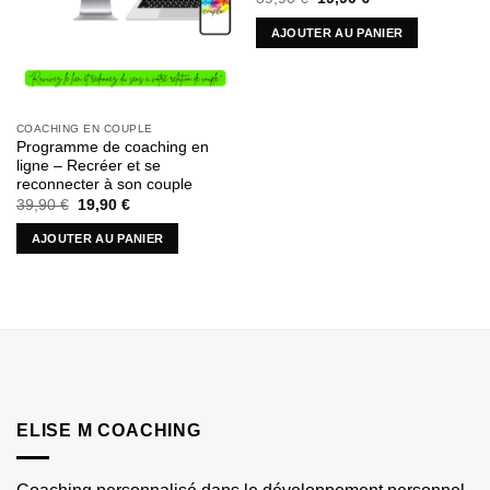
prix
prix
initial
actuel
AJOUTER AU PANIER
était :
est :
39,90 €.
19,90 €.
COACHING EN COUPLE
Programme de coaching en
ligne – Recréer et se
reconnecter à son couple
Le
Le
39,90
€
19,90
€
prix
prix
initial
actuel
AJOUTER AU PANIER
était :
est :
39,90 €.
19,90 €.
ELISE M COACHING