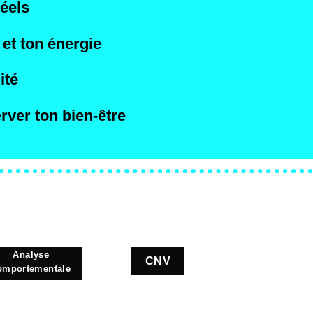
réels
et ton énergie
ité
rver ton bien-être
Analyse
CNV
omportementale