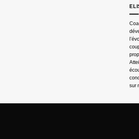
EL
Coac
dév
l'év
cou
prop
Atte
écou
con
sur 