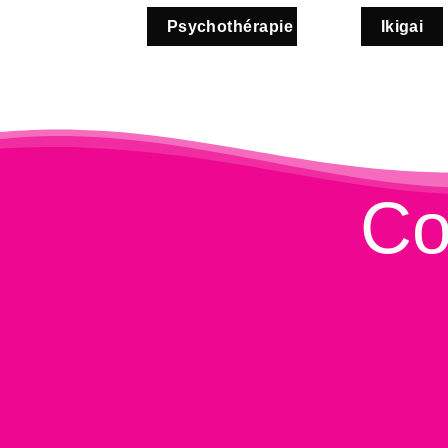
Psychothérapie
Ikigai
Co