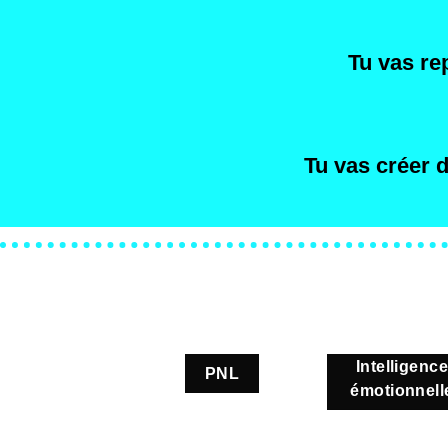
Tu vas rep
Tu vas créer d
Intelligenc
PNL
émotionnell