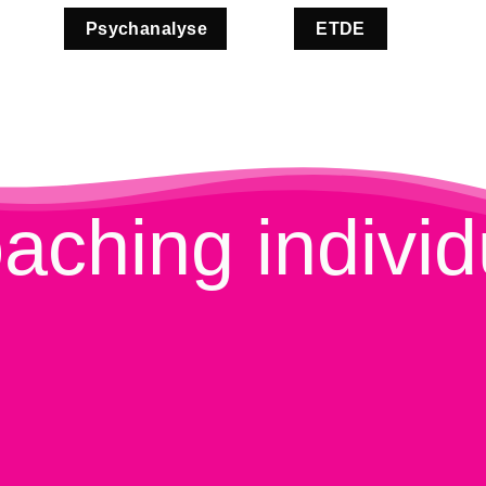
Psychanalyse
ETDE
aching individ