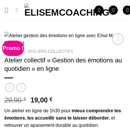
Skip
to
content
Promo !
ACCUEIL
/
ATELIERS COLLECTIFS
Atelier collectif « Gestion des émotions au
quotidien » en ligne
Le
Le
29,90
19,00
€
€
prix
prix
Un atelier en ligne de 1h30 pour
mieux comprendre tes
initial
actuel
émotions, les accueillir sans te laisser déborder
, et
était :
est :
retrouver un apaisement durable au quotidien.
29,90 €.
19,00 €.