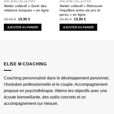
ATELIERS COLLECTIFS
ATELIERS COLLECTIFS
Atelier collectif « Sortir des
Atelier collectif « Retrouver
relations toxiques » en ligne
l’équilibre entre vie pro et
perso » en ligne
Le
Le
Le
Le
29,90
€
19,90
€
29,90
€
19,90
€
prix
prix
prix
prix
initial
actuel
initial
actuel
AJOUTER AU PANIER
AJOUTER AU PANIER
était :
est :
était :
est :
29,90 €.
19,90 €.
29,90 €.
19,90 €.
ELISE M COACHING
Coaching personnalisé dans le développement personnel,
l'évolution professionnelle et le couple. Accompagnement
proposé en psychothérapie. Atteins tes objectifs avec une
écoute bienveillante, des outils concrets et un
accompagnement sur mesure.